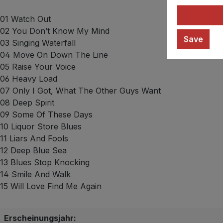
01 Watch Out
02 You Don’t Know My Mind
Save
03 Singing Waterfall
04 Move On Down The Line
05 Raise Your Voice
06 Heavy Load
07 Only I Got, What The Other Guys Want
08 Deep Spirit
09 Some Of These Days
10 Liquor Store Blues
11 Liars And Fools
12 Deep Blue Sea
13 Blues Stop Knocking
14 Smile And Walk
15 Will Love Find Me Again
Erscheinungsjahr: