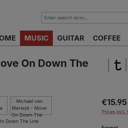
OME
MUSIC
GUITAR
COFFEE
Move On Down The
Regular pric
€15.95
Prices incl.
Select
Format