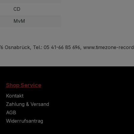
CD
MvM
 Osnabrück, Tel.: 05 41-66 85 696, www.timezone-recor
Shop Service
Kontakt
Zahlung & Versand
AGB
Widerrufsantrag