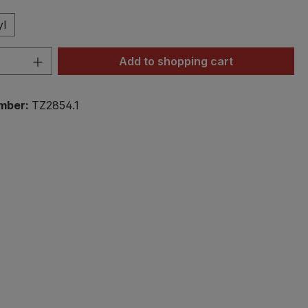
yl
Quantity: Enter the desired amount or 
Add to shopping cart
mber:
TZ2854.1