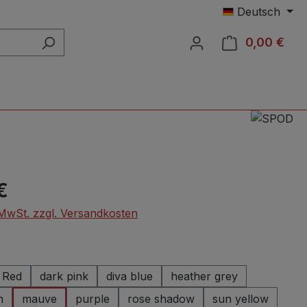
Deutsch
0,00 €
Ware
eis:
€
. MwSt. zzgl. Versandkosten
wählen
Red
dark pink
diva blue
heather grey
n
mauve
purple
rose shadow
sun yellow