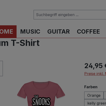
OME
MUSIC
GUITAR
COFFEE
m T-Shirt
Regulärer Pr
24,95 
Preise inkl
aus
Farben
Orange
kelly gree