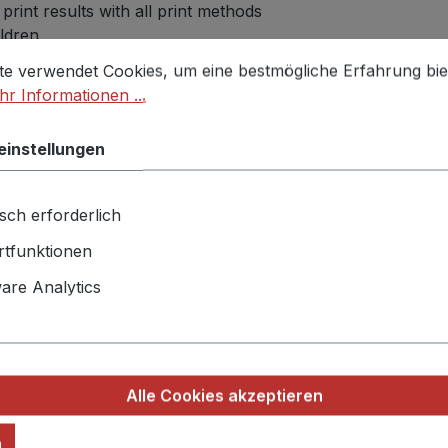
int results with all print methods
ildren
stellungen
 verwendet Cookies, um eine bestmögliche Erfahrung biet
te verwendet Cookies, um eine bestmögliche Erfahrung bie
r Informationen ...
% cotton, 50% polyester; heather grey: 85% cotton, 15% v
ster; heather ice blue: 95% cotton, 5% polyester)
einstellungen
sch erforderlich
tfunktionen
re Analytics
Alle Cookies akzeptieren
n