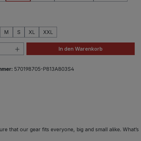
hlen
M
S
XL
XXL
 Anzahl: Gib den gewünschten Wert ein 
In den Warenkorb
mmer:
570198705-P813A803S4
re that our gear fits everyone, big and small alike. What’s