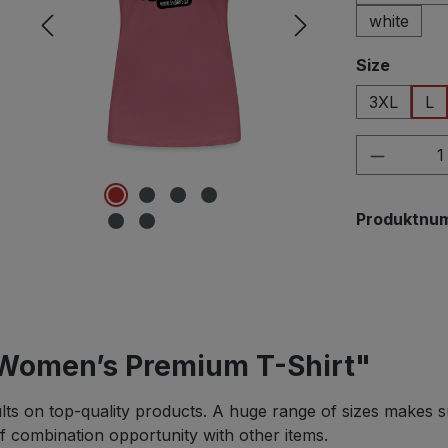
white
auswä
Size
3XL
L
Produkt
Produktnu
 Women’s Premium T-Shirt"
lts on top-quality products. A huge range of sizes makes su
of combination opportunity with other items.