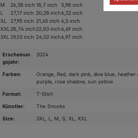
M
26,38 inch
18,7 inch
5,98 inch
L
27,17 inch
20,28 inch
6,22 inch
XL
27,95 inch
21,65 inch
6,5 inch
XXL
28,74 inch
22,83 inch
6,69 inch
3XL
29,53 inch
24,02 inch
6,97 inch
Erscheinun
2024
gsjahr:
Farben:
Orange, Red, dark pink, diva blue, heather 
purple, rose shadow, sun yellow
Format:
T-Shirt
Künstler:
The Snooks
Size:
3XL, L, M, S, XL, XXL