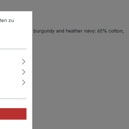
en zu können.
Mehr Informationen ...
ten zu
iscose; heather burgundy and heather navy: 65% cotton,