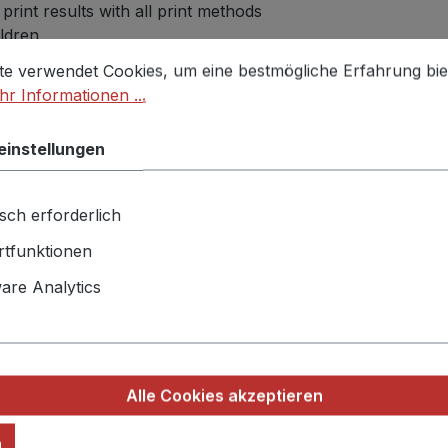
int results with all print methods
ildren
stellungen
 verwendet Cookies, um eine bestmögliche Erfahrung biet
te verwendet Cookies, um eine bestmögliche Erfahrung bie
r Informationen ...
% cotton, 50% polyester; heather grey: 85% cotton, 15% v
ster; heather ice blue: 95% cotton, 5% polyester)
einstellungen
sch erforderlich
tfunktionen
re Analytics
Alle Cookies akzeptieren
n