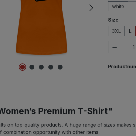
white
auswä
Size
3XL
L
Produkt
Produktnu
 Women’s Premium T-Shirt"
lts on top-quality products. A huge range of sizes makes su
of combination opportunity with other items.