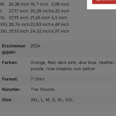
M
26,38 inch
18,7 inch
5,98 inch
L
27,17 inch
20,28 inch
6,22 inch
XL
27,95 inch
21,65 inch
6,5 inch
XXL
28,74 inch
22,83 inch
6,69 inch
3XL
29,53 inch
24,02 inch
6,97 inch
Erscheinun
2024
gsjahr:
Farben:
Orange, Red, dark pink, diva blue, heather 
purple, rose shadow, sun yellow
Format:
T-Shirt
Künstler:
The Snooks
Size:
3XL, L, M, S, XL, XXL