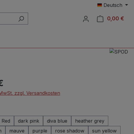
Deutsch
0,00 €
Ware
eis:
€
. MwSt. zzgl. Versandkosten
wählen
Red
dark pink
diva blue
heather grey
n
mauve
purple
rose shadow
sun yellow