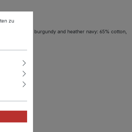
en zu können.
Mehr Informationen ...
ten zu
iscose; heather burgundy and heather navy: 65% cotton,