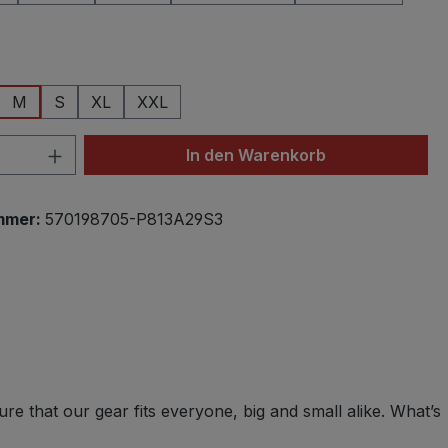
hlen
M
S
XL
XXL
 Anzahl: Gib den gewünschten Wert ein 
In den Warenkorb
mmer:
570198705-P813A29S3
re that our gear fits everyone, big and small alike. What’s