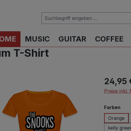
OME
MUSIC
GUITAR
COFFEE
m T-Shirt
Regulärer Pr
24,95 
Preise inkl
aus
Farben
Orange
kelly gree