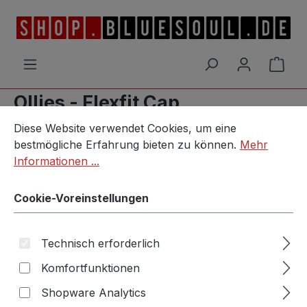
Zum Hauptinhalt springen
Ware
Ollies - Flexfit Cap
Cookie-Voreinstellungen
Diese Website verwendet Cookies, um eine bestmögliche E
Diese Website verwendet Cookies, um eine
bestmögliche Erfahrung bieten zu können.
Mehr
Informationen ...
Bildergalerie überspringen
Cookie-Voreinstellungen
Technisch erforderlich
Komfortfunktionen
Shopware Analytics