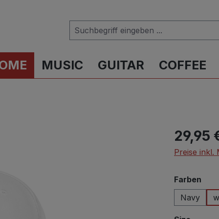
OME
MUSIC
GUITAR
COFFEE
Regulärer Pr
29,95 
Preise inkl
aus
Farben
Navy
w
auswä