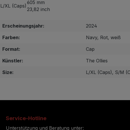
605 mm
L/XL (Caps)
23,82 inch
Erscheinungsjahr:
2024
Farben:
Navy, Rot, weiß
Format:
Cap
Künstler:
The Ollies
Size:
L/XL (Caps), S/M (
Service-Hotline
Unterstützung und Beratung unter: