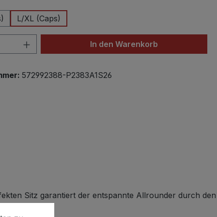
)
L/XL (Caps)
 Anzahl: Gib den gewünschten Wert ein 
In den Warenkorb
mmer:
572992388-P2383A1S26
fekten Sitz garantiert der entspannte Allrounder durch den
en zu können.
Mehr Informationen ...