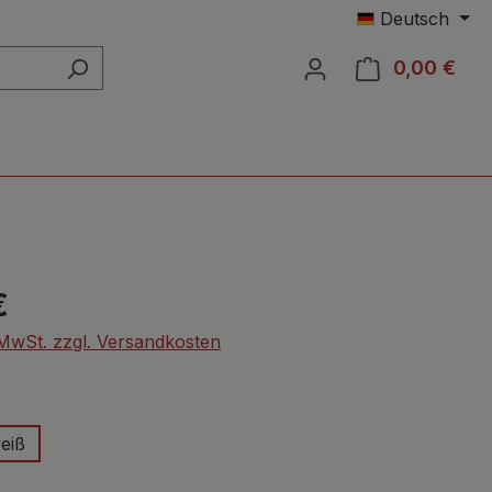
Deutsch
0,00 €
Ware
eis:
€
. MwSt. zzgl. Versandkosten
wählen
eiß
hlen