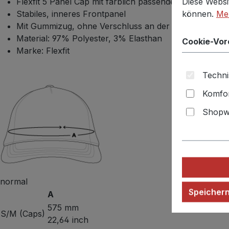
Diese Websi
Flexfit 5 Panel Cap mit farblich passender Schirmunter
können.
Meh
Stabiles, inneres Frontpanel
Mit Gummizug, ohne Verschluss an der Rückseite
Material: 97% Polyester, 3% Elasthan
Cookie-Vor
Marke: Flexfit
Techni
Komfor
Shopwa
normal
Speicher
A
575 mm
S/M (Caps)
22,64 inch